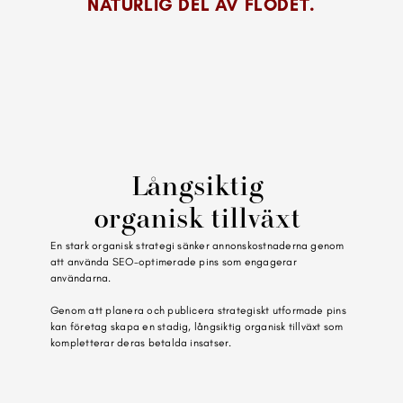
NATURLIG DEL AV FLÖDET.
Långsiktig 
organisk tillväxt 
En stark organisk strategi sänker annonskostnaderna genom 
att använda SEO-optimerade pins som engagerar 
användarna.
Genom att planera och publicera strategiskt utformade pins 
kan företag skapa en stadig, långsiktig organisk tillväxt som 
kompletterar deras betalda insatser.