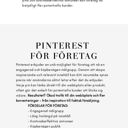
pins och kostnadseffektiva annonser kan företag nå 
betydligt fler potentiella kunder.
PINTEREST 
FÖR FÖRETAG
Pinterest erbjuder en unik möjlighet för företag att nå en 
engagerad och köpbenägen målgrupp. Genom att skapa 
inspirerande och relevant innehåll kan ditt varumärke synas 
precis när användarna aktivt letar efter det du erbjuder.
Varje pin kan länka direkt till din webbplats eller produkt, 
vilket gör det enkelt för potentiella kunder att klicka sig 
vidare. 
Resultatet? Ökad trafik till din webbplats och fler 
konverteringar – från inspiration till faktisk försäljning.
FÖRDELAR FÖR FÖRETAG:
- Engagerad målgrupp 
- Lång livslängd på innehåll
- Kostnadseffektiva annonser
- Köpbenägen publik 