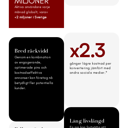
MILJONER
Aktiva användare varje 
månad globalt, varav 
+2 miljoner i Sverige
x2.3
Bred räckvidd
Genom en kombination 
av engagerande, 
gånger lägre kostnad per 
optimerade pins och 
konvertering jämfört med 
andra sociala medier.*
kostnadseffektiva 
annonser kan företag nå 
betydligt fler potentiella 
kunder.
Lång livslängd
En pin kan fortsätta att 