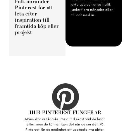
Folk använder 
dyka upp och driva trafik 
Pinterest för att 
under flera månader eller 
leta efter 
till och med år.
inspiration till 
framtida köp eller 
projekt
HUR PINTEREST FUNGERAR
Människor vet kanske inte alltid exakt vad de letar 
efter, men de känner igen det när de ser det. På 
Pinterest får de möjlighet att upptäcka nya idéer, 